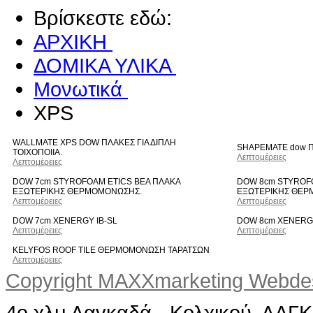
Βρίσκεστε εδώ:
ΑΡΧΙΚΗ
ΔΟΜΙΚΑ ΥΛΙΚΑ
Μονωτικά
XPS
WALLMATE XPS DOW ΠΛΑΚΕΣ ΓΙΑ ΔΙΠΛΗ
SHAPEMATE dow 
ΤΟΙΧΟΠΟΙΙΑ.
Λεπτομέρειες
Λεπτομέρειες
DOW 7cm STYROFOAM ETICS BEA ΠΛΑΚΑ
DOW 8cm STYROF
ΕΞΩΤΕΡΙΚΗΣ ΘΕΡΜΟΜΟΝΩΣΗΣ.
ΕΞΩΤΕΡΙΚΗΣ ΘΕΡ
Λεπτομέρειες
Λεπτομέρειες
DOW 7cm XENERGY IB-SL
DOW 8cm XENERGY
Λεπτομέρειες
Λεπτομέρειες
KELYFOS ROOF TILE ΘΕΡΜΟΜΟΝΩΣΗ ΤΑΡΑΤΣΩΝ
Λεπτομέρειες
Copyright MAXXmarketing Webd
4ο χλμ Λαγκαδά - Κολχικού, ΛΑ